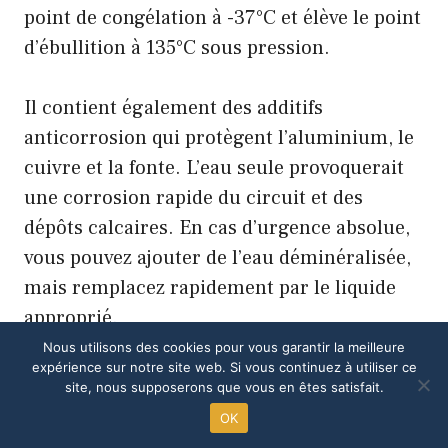
point de congélation à -37°C et élève le point
d’ébullition à 135°C sous pression.
Il contient également des additifs
anticorrosion qui protègent l’aluminium, le
cuivre et la fonte. L’eau seule provoquerait
une corrosion rapide du circuit et des
dépôts calcaires. En cas d’urgence absolue,
vous pouvez ajouter de l’eau déminéralisée,
mais remplacez rapidement par le liquide
approprié.
Nous utilisons des cookies pour vous garantir la meilleure
expérience sur notre site web. Si vous continuez à utiliser ce
Comment purger correctement le circuit
site, nous supposerons que vous en êtes satisfait.
?
OK