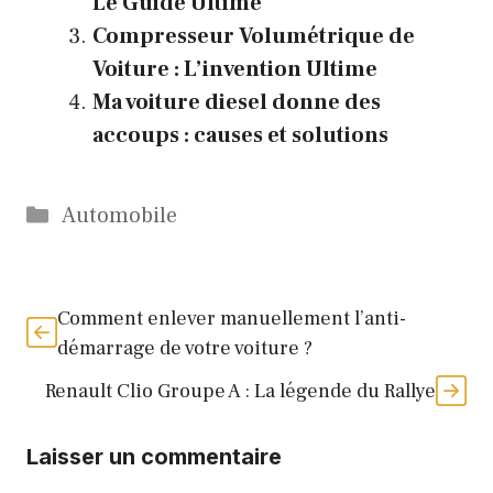
Le Guide Ultime
Compresseur Volumétrique de
Voiture : L’invention Ultime
Ma voiture diesel donne des
accoups : causes et solutions
Catégories
Automobile
Comment enlever manuellement l’anti-
démarrage de votre voiture ?
Renault Clio Groupe A : La légende du Rallye
Laisser un commentaire