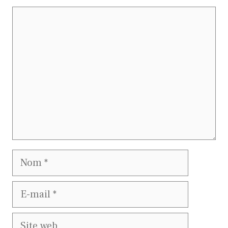
Commentaire
Nom
E-
mail
Site