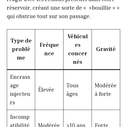
réservoir, créant une sorte de « »bouillie » »
qui obstrue tout sur son passage.
Véhicul
Type de
Fréque
es
problè
Gravité
nce
concer
me
nés
Encrass
age
Tous
Modérée
Élevée
injecteu
âges
à forte
rs
Incomp
atibilité
Modérée
>10 ans
Forte