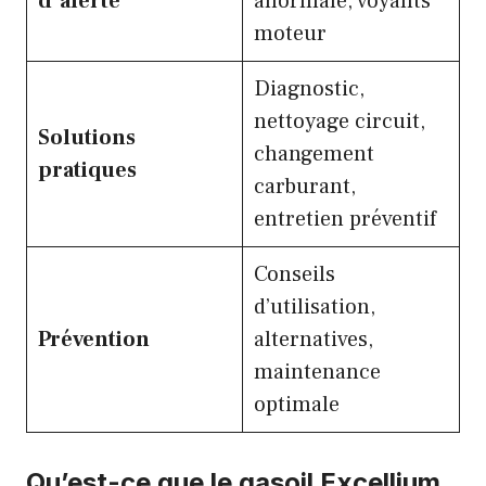
d’alerte
anormale, voyants
moteur
Diagnostic,
nettoyage circuit,
Solutions
changement
pratiques
carburant,
entretien préventif
Conseils
d’utilisation,
Prévention
alternatives,
maintenance
optimale
Qu’est-ce que le gasoil Excellium