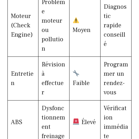
Problèm
Diagnos
e
Moteur
tic
moteur
(Check
rapide
ou
Moyen
Engine)
conseill
pollutio
é
n
Révision
Program
Entretie
à
mer un
n
effectue
Faible
rendez-
r
vous
Dysfonc
Vérificat
tionnem
ion
ABS
Élevé
ent
immédia
freinage
te