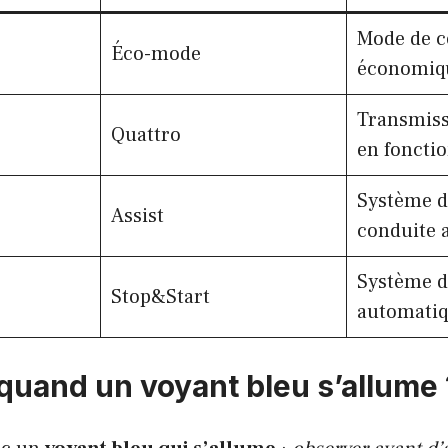
Mode de c
Éco-mode
économiqu
Transmiss
Quattro
en foncti
Système d’
Assist
conduite a
Système d
Stop&Start
automati
 quand un voyant bleu s’allume 