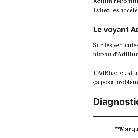
Action recomm
Évitez les accél
Le voyant A
Sur les véhicule
niveau d’
AdBlu
L’AdBlue, c’est 
ça pose problèm
Diagnosti
**Marqu