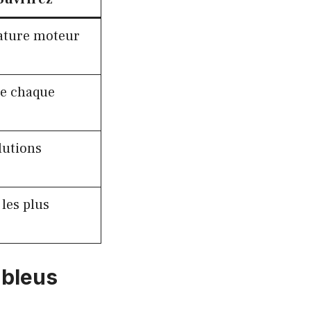
ature moteur
de chaque
lutions
les plus
 bleus