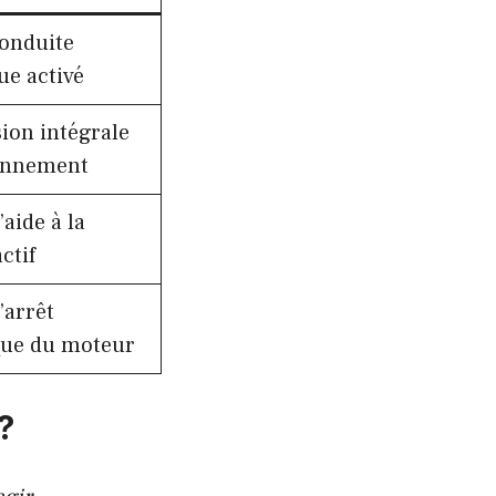
onduite
e activé
ion intégrale
onnement
aide à la
ctif
’arrêt
que du moteur
?