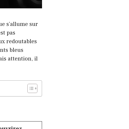
ue s’allume sur
st pas
ux redoutables
ants bleus
s attention, il
ouvrirez