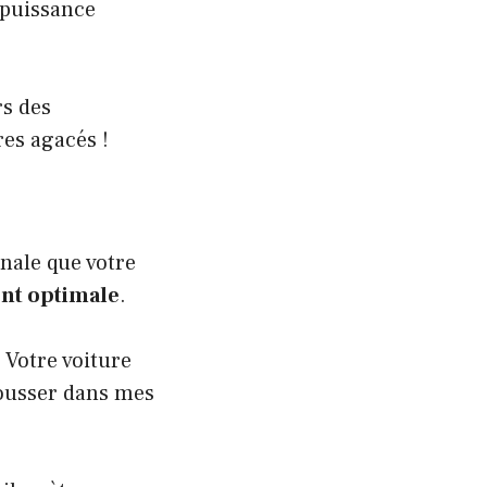
 puissance
rs des
res agacés !
nale que votre
ent optimale
.
 Votre voiture
pousser dans mes