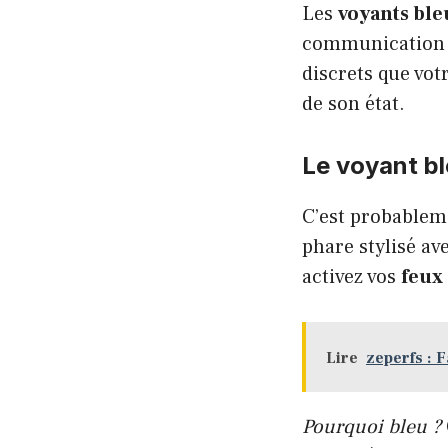
Les
voyants ble
communication e
discrets que vot
de son état.
Le voyant bl
C’est probableme
phare stylisé a
activez vos
feux
Lire
zeperfs : F
Pourquoi bleu ?