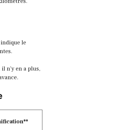
kilomètres.
 indique le
antes.
il n’y en a plus,
’avance.
e
ification**