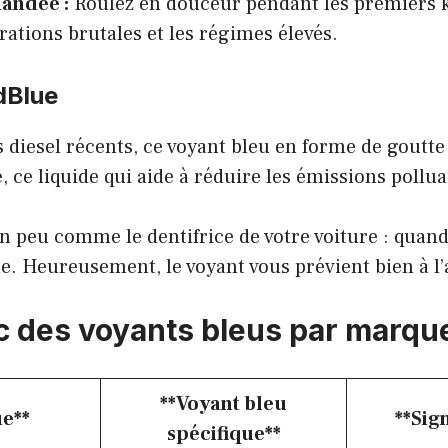
andée :
Roulez en douceur pendant les premiers 
érations brutales et les régimes élevés.
dBlue
s diesel récents, ce voyant bleu en forme de goutte
e
, ce liquide qui aide à réduire les émissions pollu
un peu comme le dentifrice de votre voiture : quand 
e. Heureusement, le voyant vous prévient bien à l
c des voyants bleus par marqu
**Voyant bleu
e**
**Sign
spécifique**